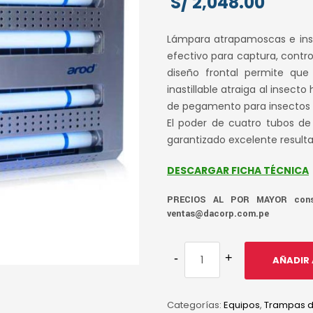
S/
2,048.00
Lámpara atrapamoscas e inse
efectivo para captura, contro
diseño frontal permite que 
inastillable atraiga al insect
de pegamento para insectos v
El poder de cuatro tubos de 
garantizado excelente result
DESCARGAR FICHA TÉCNICA
PRECIOS AL POR MAYOR consu
ventas@dacorp.com.pe
AÑADIR 
Categorías:
Equipos
,
Trampas de