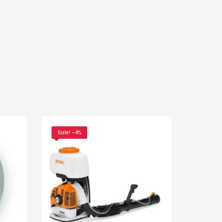
tsApp
inkedIn
Sale! -4%