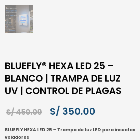
BLUEFLY® HEXA LED 25 –
BLANCO | TRAMPA DE LUZ
UV | CONTROL DE PLAGAS
El
El
S/
350.00
S/
450.00
precio
precio
BLUEFLY HEXA LED 25 – Trampa de luz LED para insectos
original
actual
voladores