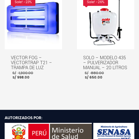
AÑADIR AL CARRITO
Sale! -23%
Sale! -26%
VECTOR FOG –
SOLO – MODELO 435
VECTORTRAP T21 –
– PULVERIZADOR
TRAMPA DE LUZ
MANUAL – 20 LITROS
El
El
S/
1,300.00
S/
880.00
El
precio
El
precio
S/
998.00
S/
650.00
precio
original
precio
original
actual
era:
actual
era:
es:
S/ 1,300.00.
es:
S/ 880.00.
S/ 998.00.
S/ 650.00.
AÑADIR AL CARRITO
AÑADIR AL CARRITO
AUTORIZADOS POR: