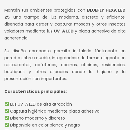
era:
es:
Mantén tus ambientes protegidos con
BLUEFLY HEXA LED
S/ 450.00.
S/ 350.00.
25
, una trampa de luz moderna, discreta y eficiente,
diseñada para atraer y capturar moscas y otros insectos
voladores mediante luz
UV-A LED
y placa adhesiva de alta
adherencia.
Su diseño compacto permite instalarla fácilmente en
pared o sobre mueble, integrándose de forma elegante en
restaurantes, cafeterías, cocinas, oficinas, residencias,
boutiques y otros espacios donde la higiene y la
presentación son importantes.
Características principales:
Luz UV-A LED de alta atracción
Captura higiénica mediante placa adhesiva
Diseño moderno y discreto
Disponible en color blanco y negro