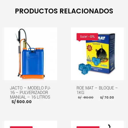
PRODUCTOS RELACIONADOS
Sale! -13%
JACTO – MODELO PJ-
ROE MAT – BLOQUE –
16 – PULVERIZADOR
1KG
El
El
MANUAL – 16 LITROS
S/
80.00
S/
70.00
precio
preci
S/
600.00
original
actua
era:
es:
S/ 80.00.
S/ 70.
AÑADIR AL CARRITO