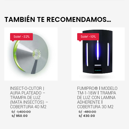
TAMBIÉN TE RECOMENDAMOS…
Sale! -32%
Sale! -10%
INSECT-O-CUTOR |
FUMIPRO® ǀ MODELO
AURA PLATEADO –
TM-1-18W ǀ TRAMPA
TRAMPA DE LUZ
DE LUZ CON LAMINA
(MATA INSECTOS) –
ADHERENTE ǀ
COBERTURA 40 M2
COBERTURA 30 M2
El
El
S/
1,400.00
S/
480.00
El
precio
El
precio
S/
950.00
S/
430.00
precio
original
precio
original
actual
era:
actual
era:
es:
S/ 1,400.00.
es:
S/ 480.00.