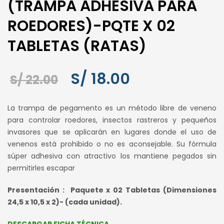
(TRAMPA ADHESIVA PARA
ROEDORES)-PQTE X 02
TABLETAS (RATAS)
El
El
S/
18.00
S/
22.00
precio
precio
La trampa de pegamento es un método libre de veneno
original
actual
para controlar roedores, insectos rastreros y pequeños
invasores que se aplicarán en lugares donde el uso de
era:
es:
venenos está prohibido o no es aconsejable. Su fórmula
S/ 22.00.
S/ 18.00.
súper adhesiva con atractivo los mantiene pegados sin
permitirles escapar
Presentación : Paquete x 02 Tabletas (Dimensiones
24,5 x 10,5 x 2)- (cada unidad).
DESCARGAR FICHA TÉCNICA