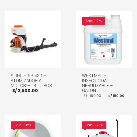
Sale! -21%
STIHL – SR 430 –
WESTMYL –
ATOMIZADOR A
INSECTICIDA
MOTOR – 14 LITROS
NEBULIZABLE –
S/
2,900.00
GALON
El
El
S/
190.00
S/
150.00
precio
prec
original
actu
era:
es:
S/ 190.00.
S/ 15
AÑADIR AL CARRITO
AÑADIR AL CARRITO
Sale! -32%
Sale! -26%