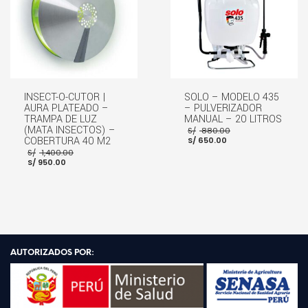
INSECT-O-CUTOR |
SOLO – MODELO 435
AURA PLATEADO –
– PULVERIZADOR
TRAMPA DE LUZ
MANUAL – 20 LITROS
El
(MATA INSECTOS) –
S/
880.00
El
precio
COBERTURA 40 M2
S/
650.00
precio
original
El
S/
1,400.00
actual
era:
El
precio
S/
950.00
es:
S/ 880.00.
precio
original
S/ 650.00.
actual
era:
es:
S/ 1,400.00.
S/ 950.00.
AÑADIR AL CARRITO
AÑADIR AL CARRITO
AUTORIZADOS POR: