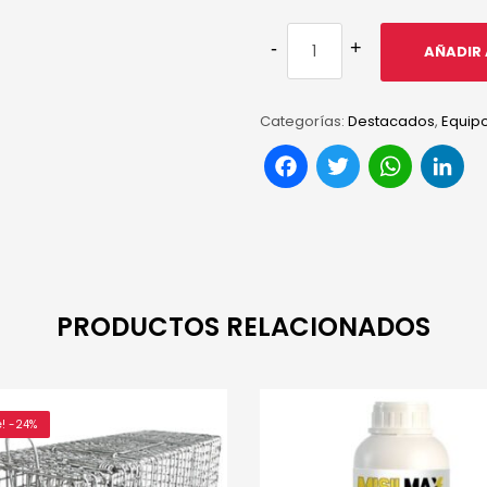
AÑADIR 
Categorías:
Destacados
,
Equip
Facebook
Twitter
Wha
L
PRODUCTOS RELACIONADOS
e! -24%