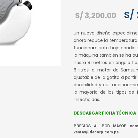
El
S/
S/
3,200.00
pre
Un nuevo diseño especialmen
orig
ahora reduce la temperatura 
funcionamiento bajo condicion
era:
la máquina también se ha au
S/ 3
hasta 8 metros en ángulo ha
6 litros, el motor de Sams
ajustable de la gotita a part
durabilidad y de funcionamie
la mayoría de los tipos de 
insecticidas.
DESCARGAR FICHA TÉCNICA
PRECIOS AL POR MAYOR consu
ventas@dacorp.com.pe