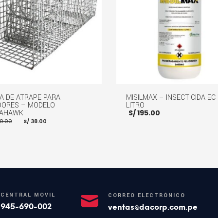
A DE ATRAPE PARA
MISILMAX – INSECTICIDA EC
DORES – MODELO
LITRO
AHAWK
S/
195.00
El
El
0.00
S/
38.00
precio
precio
original
actual
era:
es:
S/ 50.00.
S/ 38.00.
AÑADIR AL CARRITO
MOR
R AL CARRITO
MORE INFO
CENTRAL MÓVIL
CORREO ELECTRÓNICO
945-690-002
ventas@dacorp.com.pe