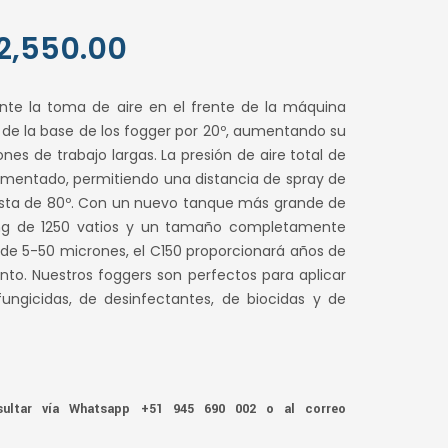
El
2,550.00
cio
precio
te la toma de aire en el frente de la máquina
inal
actual
de la base de los fogger por 20º, aumentando su
es de trabajo largas. La presión de aire total de
es:
mentado, permitiendo una distancia de spray de
,200.00.
S/ 2,550.00.
sta de 80º. Con un nuevo tanque más grande de
ung de 1250 vatios y un tamaño completamente
ir de 5-50 micrones, el C150 proporcionará años de
nto. Nuestros foggers son perfectos para aplicar
fungicidas, de desinfectantes, de biocidas y de
ltar vía Whatsapp +51 945 690 002 o al correo