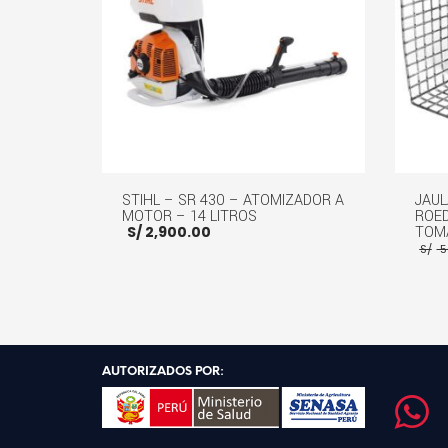
STIHL – SR 430 – ATOMIZADOR A
JAUL
MOTOR – 14 LITROS
ROE
S/
2,900.00
TOM
S/
5
AÑADIR AL CARRITO
MORE INFO
AÑADI
AUTORIZADOS POR: