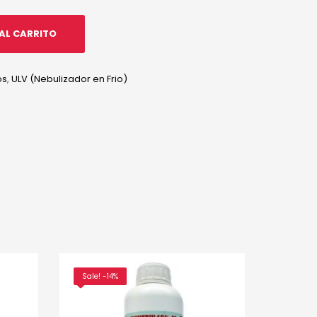
AL CARRITO
os
,
ULV (Nebulizador en Frio)
tsApp
inkedIn
Sale! -14%