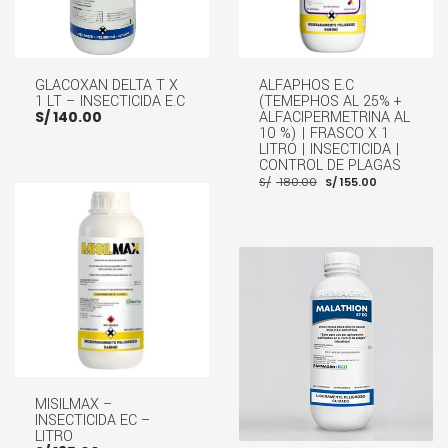
GLACOXAN DELTA T X
ALFAPHOS E.C
1 LT – INSECTICIDA E.C
(TEMEPHOS AL 25% +
S/
140.00
ALFACIPERMETRINA AL
10 %) | FRASCO X 1
LITRO | INSECTICIDA |
CONTROL DE PLAGAS
El
El
S/
180.00
S/
155.00
precio
precio
original
actual
AÑADIR AL CARRITO
era:
es:
S/ 180.00.
S/ 155.00.
AÑADIR AL CARRITO
MISILMAX –
INSECTICIDA EC –
LITRO