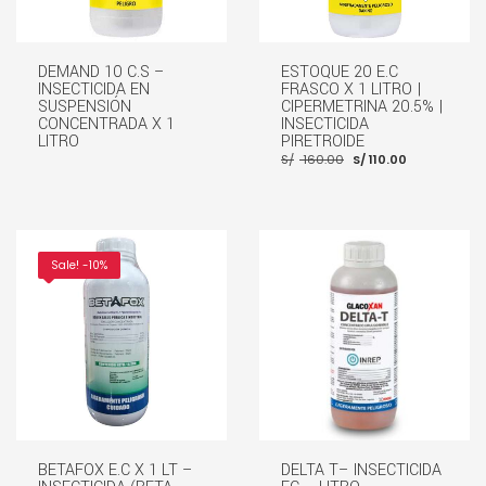
DEMAND 10 C.S –
ESTOQUE 20 E.C
INSECTICIDA EN
FRASCO X 1 LITRO |
SUSPENSIÓN
CIPERMETRINA 20.5% |
CONCENTRADA X 1
INSECTICIDA
LITRO
PIRETROIDE
El
El
S/
160.00
S/
110.00
precio
precio
original
actual
era:
es:
S/ 160.00.
S/ 110.00.
LEER MÁS
AÑADIR AL CARRITO
Sale! -10%
BETAFOX E.C X 1 LT –
DELTA T– INSECTICIDA