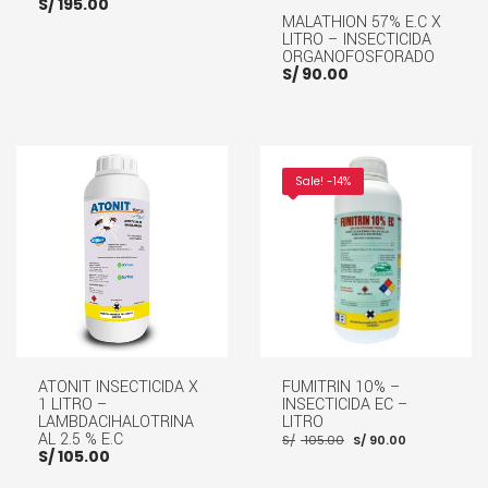
S/
195.00
MALATHION 57% E.C X
LITRO – INSECTICIDA
ORGANOFOSFORADO
S/
90.00
AÑADIR AL CARRITO
AÑADIR AL CARRITO
Sale! -14%
ATONIT INSECTICIDA X
FUMITRIN 10% –
1 LITRO –
INSECTICIDA EC –
LAMBDACIHALOTRINA
LITRO
El
El
AL 2.5 % E.C
S/
105.00
S/
90.00
precio
precio
S/
105.00
original
actual
era:
es: