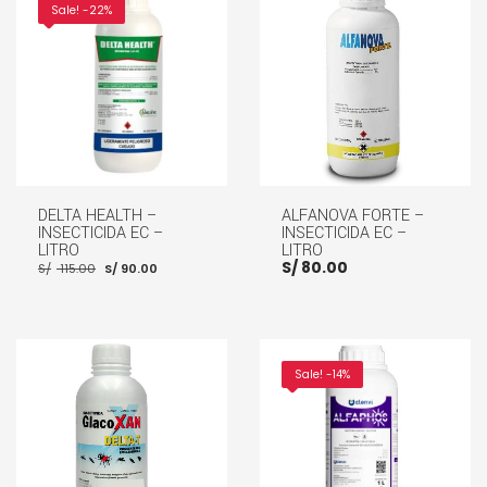
AÑADIR AL CARRITO
Sale! -22%
DELTA HEALTH –
ALFANOVA FORTE –
INSECTICIDA EC –
INSECTICIDA EC –
LITRO
LITRO
El
El
S/
80.00
S/
115.00
S/
90.00
precio
precio
original
actual
era:
es:
S/ 115.00.
S/ 90.00.
AÑADIR AL CARRITO
AÑADIR AL CARRITO
Sale! -14%