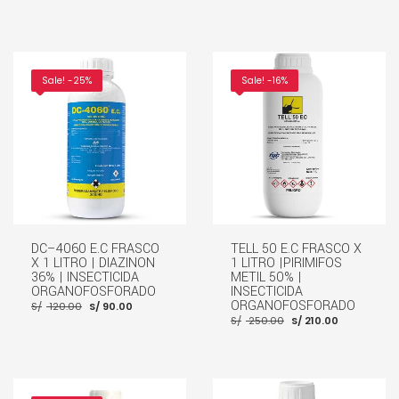
Sale! -25%
Sale! -16%
DC–4060 E.C FRASCO
TELL 50 E.C FRASCO X
X 1 LITRO | DIAZINON
1 LITRO |PIRIMIFOS
36% | INSECTICIDA
METIL 50% |
ORGANOFOSFORADO
INSECTICIDA
El
El
ORGANOFOSFORADO
S/
120.00
S/
90.00
precio
precio
El
El
S/
250.00
S/
210.00
original
actual
precio
precio
era:
es:
original
actual
S/ 120.00.
S/ 90.00.
era:
es:
S/ 250.00.
S/ 210.00
AÑADIR AL CARRITO