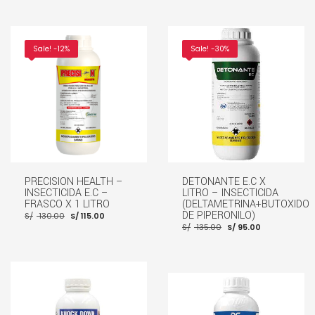
S/ 105.00.
S/ 90.00.
AÑADIR AL CARRITO
AÑADIR AL CARRITO
Sale! -12%
Sale! -30%
PRECISION HEALTH –
DETONANTE E.C X
INSECTICIDA E.C –
LITRO – INSECTICIDA
FRASCO X 1 LITRO
(DELTAMETRINA+BUTOXIDO
El
El
DE PIPERONILO)
S/
130.00
S/
115.00
precio
precio
El
El
S/
135.00
S/
95.00
original
actual
precio
precio
era:
es:
original
actual
S/ 130.00.
S/ 115.00.
era:
es:
S/ 135.00.
S/ 95.00.
AÑADIR AL CARRITO
AÑADIR AL CARRITO