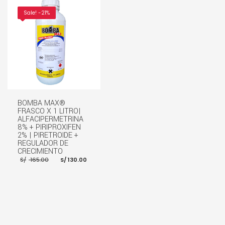
Sale! -21%
BOMBA MAX®
FRASCO X 1 LITRO|
ALFACIPERMETRINA
8% + PIRIPROXIFEN
2% | PIRETROIDE +
REGULADOR DE
CRECIMIENTO
El
El
S/
165.00
S/
130.00
precio
precio
original
actual
era:
es:
S/ 165.00.
S/ 130.00.
AÑADIR AL CARRITO