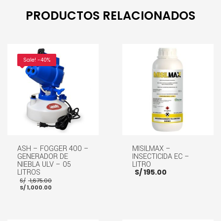
PRODUCTOS RELACIONADOS
Sale! -40%
ASH – FOGGER 400 –
MISILMAX –
GENERADOR DE
INSECTICIDA EC –
NIEBLA ULV – 05
LITRO
LITROS
S/
195.00
El
S/
1,675.00
El
precio
S/
1,000.00
precio
original
actual
era:
es:
S/ 1,675.00.
S/ 1,000.00.
AÑADIR AL CARRITO