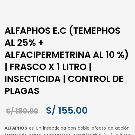
ALFAPHOS E.C (TEMEPHOS
AL 25% +
ALFACIPERMETRINA AL 10 %)
| FRASCO X 1 LITRO |
INSECTICIDA | CONTROL DE
PLAGAS
El
El
S/
155.00
S/
180.00
precio
precio
ALFAPHOS
es un insecticida con doble efecto de acción;
original
actual