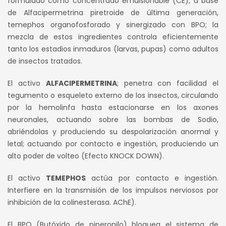
formulado como concentrado emulsionable (CE), a base
de Alfacipermetrina piretroide de última generación,
era:
es:
temephos organofosforado y sinergizado con BPO; la
S/ 180.00.
S/ 155.00.
mezcla de estos ingredientes controla eficientemente
tanto los estadios inmaduros (larvas, pupas) como adultos
de insectos tratados.
El activo
ALFACIPERMETRINA
; penetra con facilidad el
tegumento o esqueleto externo de los insectos, circulando
por la hemolinfa hasta estacionarse en los axones
neuronales, actuando sobre las bombas de Sodio,
abriéndolas y produciendo su despolarización anormal y
letal; actuando por contacto e ingestión, produciendo un
alto poder de volteo (Efecto KNOCK DOWN).
El activo
TEMEPHOS
actúa por contacto e ingestión.
Interfiere en la transmisión de los impulsos nerviosos por
inhibición de la colinesterasa. AChE).
El BPO (Butóxido de piperonilo) bloquea el sistema de