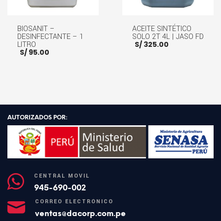
BIOSANIT –
ACEITE SINTÉTICO
DESINFECTANTE – 1
SOLO 2T 4L | JASO FD
LITRO
S/
325.00
S/
95.00
AÑADIR AL CARRITO
LEER MÁS
AUTORIZADOS POR:
CENTRAL MÓVIL
945-690-002
CORREO ELECTRÓNICO
ventas@dacorp.com.pe