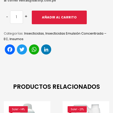
al correo ventas@dacorp.com.pe
AÑADIR AL CARRITO
Categorías:
Insecticidas
,
Insecticidas Emulsión Concentrada –
EC
,
Insumos
Facebook
Twitter
WhatsApp
LinkedIn
PRODUCTOS RELACIONADOS
Sale! -14%
Sale! -21%